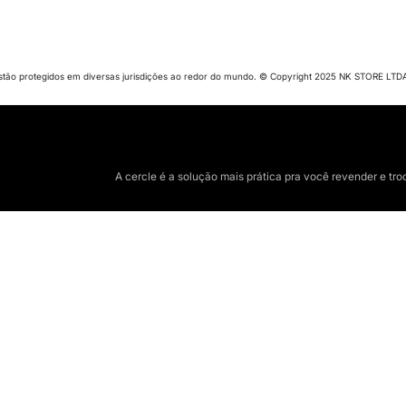
tão protegidos em diversas jurisdições ao redor do mundo. © Copyright 2025 NK STORE LTDA.
A cercle é a solução mais prática pra você revender e tro