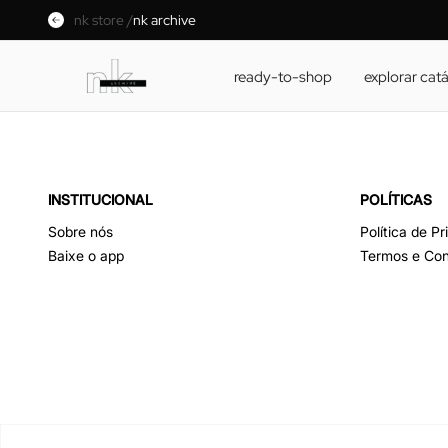
nk store /
nk archive
ready-to-shop
explorar cat
INSTITUCIONAL
POLÍTICAS
Sobre nós
Política de P
Baixe o app
Termos e Con