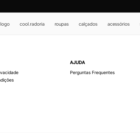
álogo
cool.radoria
roupas
calçados
acessórios
AJUDA
rivacidade
Perguntas Frequentes
dições